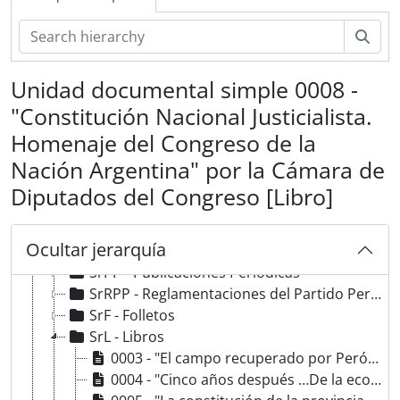
Bús
AE-APPS - Archivos Personales Políticos y Sociales
Unidad documental simple 0008 -
BA - Fondo Bernardo Alberte
"Constitución Nacional Justicialista.
AF - Fondo Avelino Fernández
Homenaje del Congreso de la
ACB - Fondo Armando César Bucich
Nación Argentina" por la Cámara de
SrPI - Producción Intelectual
SrF - Fotografías
Diputados del Congreso [Libro]
SrDCC - Discursos, Congresos y Conferencias
SrL - Leyes
Ocultar jerarquía
SrV - Volantes
SrPP - Publicaciones Periódicas
SrRPP - Reglamentaciones del Partido Peronista
SrF - Folletos
SrL - Libros
0003 - "El campo recuperado por Perón" de Juan Domingo Perón [Libro]
0004 - "Cinco años después …De la economía social-justicialista al régimen liberal-capitalista" de Antonio F. Cafiero [Libro]