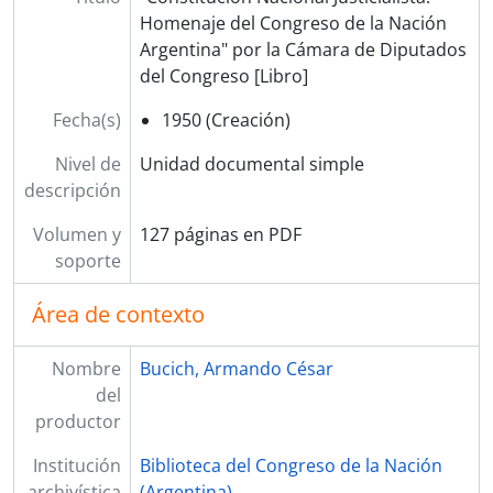
0047 - "El trabajo a través del pensamiento de Perón" de Secretaría de Prensa y Difusión, Presidencia Argentina [Libro]
Homenaje del Congreso de la Nación
0002 - "Apuntes de técnica de adoctrinamiento" de la Escuela Superior Peronista [Libro]
Argentina" por la Cámara de Diputados
0048 - "Tres revoluciones militares" de Juan Perón [Libro]
del Congreso [Libro]
0049 - "Los vendepatria. Las pruebas de una traición" de Juan Perón [Libro]
Fecha(s)
1950 (Creación)
SrBP - Boletas Partidarias
MCDL - Fondo Mabel Clelia Di Leo
Nivel de
Unidad documental simple
PV - Colección Fotográfica Pablo Vicente (parte)
descripción
HCG - Colección Fotográfica César Gotta (parte, selección sobre peronismo)
FP - Fondo Felisa Pinto
Volumen y
127 páginas en PDF
CPCN - Colección Palacio del Congreso de la Nación
soporte
RRG - Fondo Rodolfo Rodriguez Gichou
Área de contexto
Nombre
Bucich, Armando César
del
productor
Institución
Biblioteca del Congreso de la Nación
archivística
(Argentina)