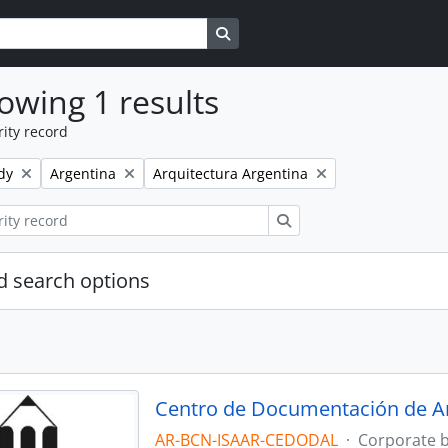
Search in browse page
owing 1 results
ity record
Remove filter:
Remove filter:
dy
Argentina
Arquitectura Argentina
Search
 search options
Centro de Documentación de A
AR-BCN-ISAAR-CEDODAL
·
Corporate 