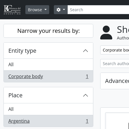
Skip to main content
Search
Search options
Browse
Sh
Narrow your results by:
Author
Entity type
Remove filter:
Corporate bo
All
Corporate body
1
, 1 results
Advanced
Place
All
Argentina
1
, 1 results