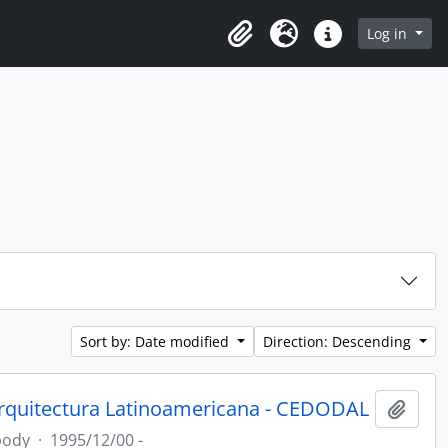
Log in
Clipboard
Language
Quick links
Sort by: Date modified
Direction: Descending
rquitectura Latinoamericana - CEDODAL
Add t
body
·
1995/12/00 -