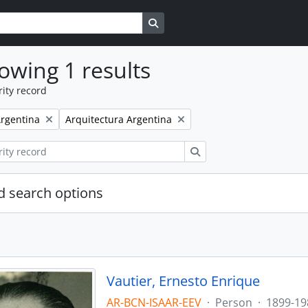
Search in browse page
owing 1 results
ity record
emove filter:
Remove filter:
rgentina
Arquitectura Argentina
Search
 search options
Vautier, Ernesto Enrique
AR-BCN-ISAAR-EEV
·
Person
·
1899-19