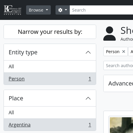
Skip to main content
Search
Search options
Browse
Sh
Narrow your results by:
Author
Entity type
Remove filter:
R
Person
A
All
Person
1
, 1 results
Advanced
Place
All
Argentina
1
, 1 results