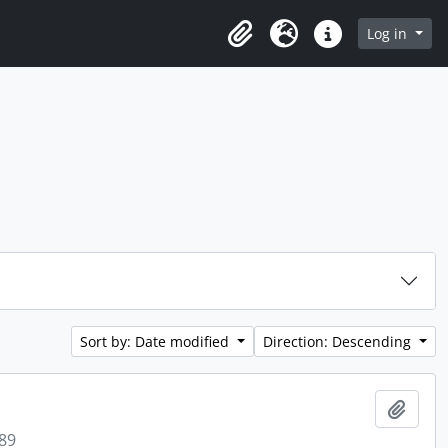
Log in
Clipboard
Language
Quick links
Sort by: Date modified
Direction: Descending
Add t
89