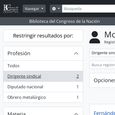
Skip to main content
Búsqueda
Search options
Navegar
Biblioteca del Congreso de la Nación
Mo
Restringir resultados por:
Regist
Profesión
Remove filter:
Dirigente sin
Todos
Dirigente sindical
2
, 2 resultados
Opcione
Diputado nacional
1
, 1 resultados
Obrero metalúrgico
1
, 1 resultados
Fernánde
Materia