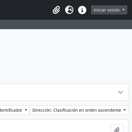
Iniciar sesión
Portapapeles
Idioma
Enlaces rápidos
dentificador
Dirección: Clasificación en orden ascendente
Añadi