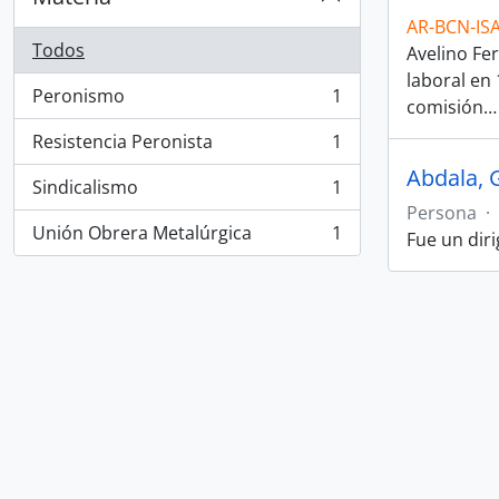
AR-BCN-IS
Todos
Avelino Fer
laboral en
Peronismo
1
comisión
, 1 resultados
Resistencia Peronista
1
, 1 resultados
Abdala, 
Sindicalismo
1
, 1 resultados
Persona
·
Unión Obrera Metalúrgica
1
Fue un diri
, 1 resultados