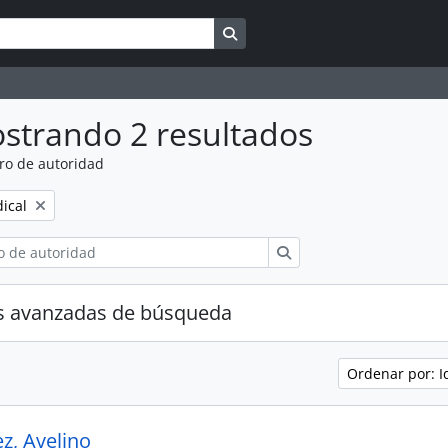
Search in browse page
strando 2 resultados
ro de autoridad
dical
Búsqueda
s avanzadas de búsqueda
Ordenar por: I
z, Avelino