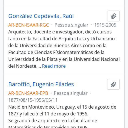
González Capdevila, Raúl
Adici
AR-BCN-ISAAR-RGC
·
Pessoa singular
·
1915-2005
Arquitecto, docente e investigador, dictó cursos
tanto en la Facultad de Arquitectura y Urbanismo
de la Universidad de Buenos Aires como en la
Facultad de Ciencias Físicomatemáticas de la
Universidad de la Plata y en la Universidad Nacional
del Nordeste,
…
Read more
Baroffio, Eugenio Pilades
Adici
AR-BCN-ISAAR-EPB
·
Pessoa singular
·
1877/08/15-1956/05/11
Nació en Montevideo, Uruguay, el 15 de agosto de
1877 y falleció el 11 de mayo de 1956.
Se graduó de arquitecto en la facultad de
Matemáticas de Montevideo en 1905.