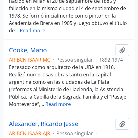
nacido en Milán el 20 de septiembre de 1885 y
fallecido en la misma ciudad el 4 de septiembre de
1978. Se formó inicialmente como pintor en la
Academia de Brera en 1905 y luego obtuvo el título
de
…
Read more
Cooke, Mario
Adici
AR-BCN-ISAAR-MC
·
Pessoa singular
·
1892-1974
Egresado como arquitecto de la UBA en 1916.
Realizó numerosas obras tanto en la capital
argentina como en las ciudades de La Plata
(reformas al Ministerio de Hacienda, la Asistencia
Pública, la Capilla de la Sagrada Familia y el “Pasaje
Monteverde”,
…
Read more
Alexander, Ricardo Jesse
Adici
AR-BCN-ISAAR-AJR
·
Pessoa singular
·