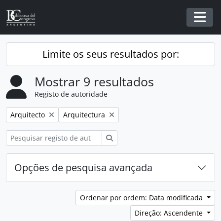
Skip to main content
Togg
Limite os seus resultados por:
Mostrar 9 resultados
Registo de autoridade
Remover filtro:
Remover filtro:
Arquitecto
Arquitectura
Pesquisar
Opções de pesquisa avançada
Ordenar por ordem: Data modificada
Direção: Ascendente