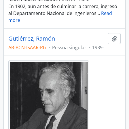
En 1902, aún antes de culminar la carrera, ingresó
al Departamento Nacional de Ingenieros
…
Read
more
Gutiérrez, Ramón
Adici
AR-BCN-ISAAR-RG
·
Pessoa singular
·
1939-