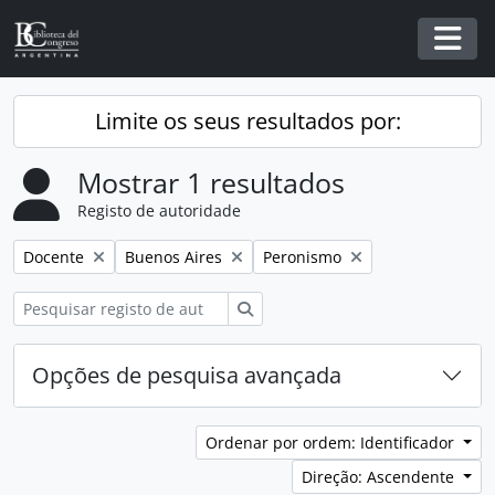
Skip to main content
Togg
Limite os seus resultados por:
Mostrar 1 resultados
Registo de autoridade
Remover filtro:
Remover filtro:
Remover filtro:
Docente
Buenos Aires
Peronismo
Pesquisar
Opções de pesquisa avançada
Ordenar por ordem: Identificador
Direção: Ascendente