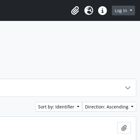
Log in
Clipboard
Language
Quick links
Sort by: Identifier
Direction: Ascending
Add t