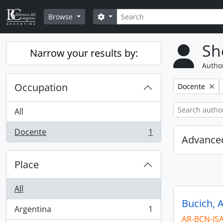
Skip to main content
Search
Search options
Browse
Sh
Narrow your results by:
Author
Occupation
Remove filter:
Docente
All
Docente
1
, 1 results
Advanced
Place
All
Bucich, 
Argentina
1
, 1 results
AR-BCN-IS