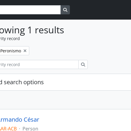
Search in browse page
owing 1 results
ity record
Remove filter:
Peronismo
Search
 search options
Armando César
AAR-ACB
·
Person