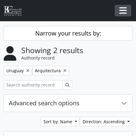
Skip to main content
Togg
Narrow your results by:
Showing 2 results
Authority record
Remove filter:
Remove filter:
Uruguay
Arquitectura
Search
Advanced search options
Sort by: Name
Direction: Ascending