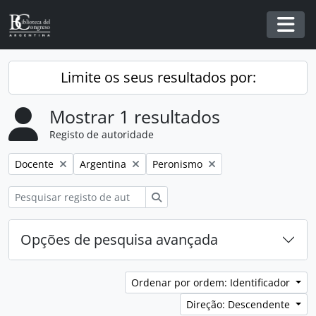
Skip to main content
Togg
Limite os seus resultados por:
Mostrar 1 resultados
Registo de autoridade
Remover filtro:
Remover filtro:
Remover filtro:
Docente
Argentina
Peronismo
Pesquisar
Opções de pesquisa avançada
Ordenar por ordem: Identificador
Direção: Descendente