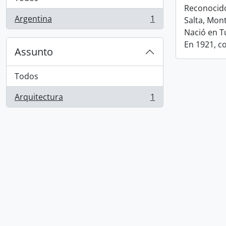
Reconocido
Argentina
1
Salta, Mon
, 1 resultados
Nació en T
En 1921, c
Assunto
Todos
Arquitectura
1
, 1 resultados