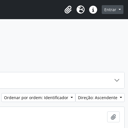
o
Entrar
Área de transferência
Idioma
Ligações rápidas
Ordenar por ordem: Identificador
Direção: Ascendente
Adici