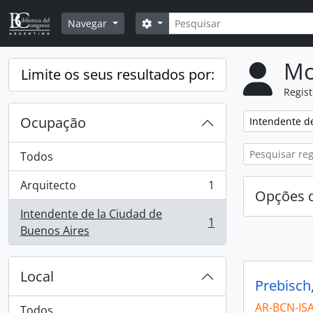
Skip to main content
Pesquisar
Opções de busca
Navegar
Mo
Limite os seus resultados por:
Regis
Ocupação
Remover filtro
Intendente d
Todos
Arquitecto
1
, 1 resultados
Opções d
Intendente de la Ciudad de
1
, 1 resultados
Buenos Aires
Local
Prebisch
AR-BCN-IS
Todos