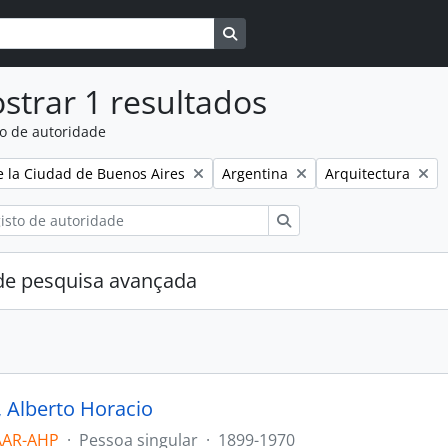
Busque na página de navegaçã
strar 1 resultados
to de autoridade
:
Remover filtro:
Remover filtro:
e la Ciudad de Buenos Aires
Argentina
Arquitectura
Pesquisar
e pesquisa avançada
, Alberto Horacio
AAR-AHP
·
Pessoa singular
·
1899-1970