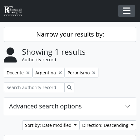
Skip to main content
Togg
Narrow your results by:
Showing 1 results
Authority record
Remove filter:
Remove filter:
Remove filter:
Docente
Argentina
Peronismo
Search
Advanced search options
Sort by: Date modified
Direction: Descending