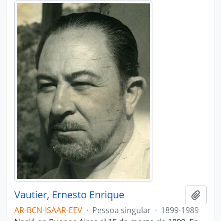
Vautier, Ernesto Enrique
Adici
AR-BCN-ISAAR-EEV
·
Pessoa singular
·
1899-1989