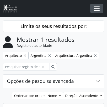
Skip to main content
Togg
Limite os seus resultados por:
Mostrar 1 resultados
Registo de autoridade
Remover filtro:
Remover filtro:
Remover filtro:
Arquitecto
Argentina
Arquitectura Argentina
Pesquisar
Opções de pesquisa avançada
Ordenar por ordem: Nome
Direção: Ascendente