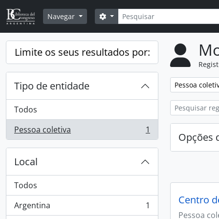
Skip to main content
Pesquisar
Opções de busca
Navegar
Mo
Limite os seus resultados por:
Regis
Tipo de entidade
Remover filtro
Pessoa coleti
Todos
Pessoa coletiva
1
, 1 resultados
Opções d
Local
Todos
Centro d
Argentina
1
, 1 resultados
Pessoa col