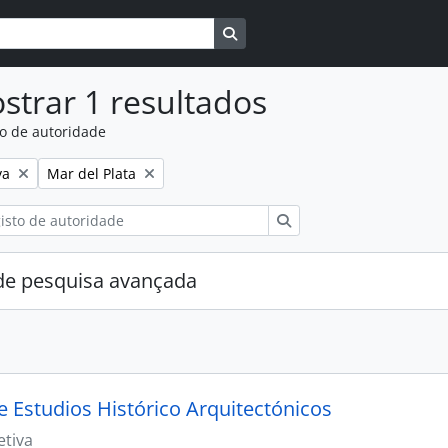
Busque na página de navegaçã
strar 1 resultados
to de autoridade
:
Remover filtro:
va
Mar del Plata
Pesquisar
e pesquisa avançada
e Estudios Histórico Arquitectónicos
etiva