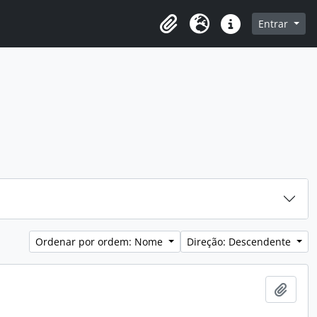
o
Entrar
Área de transferência
Idioma
Ligações rápidas
Ordenar por ordem: Nome
Direção: Descendente
Adici