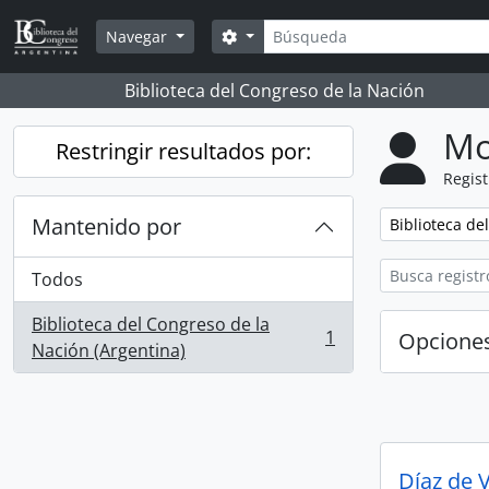
Skip to main content
Búsqueda
Search options
Navegar
Biblioteca del Congreso de la Nación
Mo
Restringir resultados por:
Regist
Mantenido por
Remove filter:
Biblioteca de
Todos
Biblioteca del Congreso de la
1
Opcione
, 1 resultados
Nación (Argentina)
Díaz de 