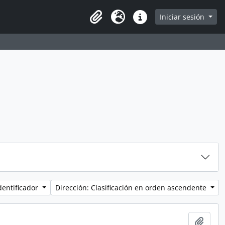
Iniciar sesión
Portapapeles
Idioma
Enlaces rápidos
dentificador
Dirección: Clasificación en orden ascendente
Añadi