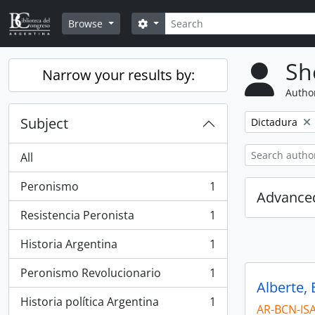
Skip to main content
Search
Search options
Browse
Sh
Narrow your results by:
Author
Subject
Remove filter:
Dictadura
All
Peronismo
1
, 1 results
Advanced
Resistencia Peronista
1
, 1 results
Historia Argentina
1
, 1 results
Peronismo Revolucionario
1
, 1 results
Alberte,
Historia política Argentina
1
, 1 results
AR-BCN-IS