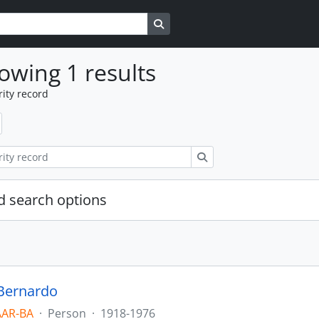
Search in browse page
owing 1 results
ity record
Search
 search options
 Bernardo
AAR-BA
·
Person
·
1918-1976