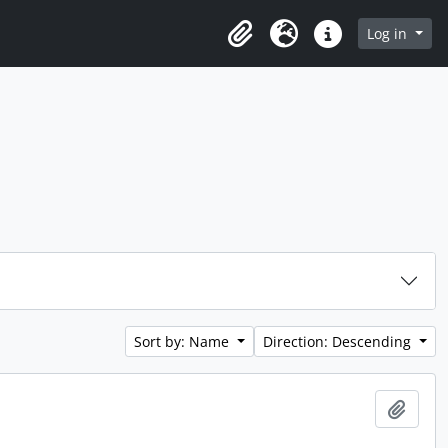
Log in
Clipboard
Language
Quick links
Sort by: Name
Direction: Descending
Add t