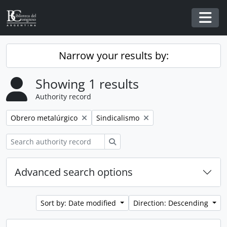
Skip to main content
Togg
Narrow your results by:
Showing 1 results
Authority record
Remove filter:
Remove filter:
Obrero metalúrgico
Sindicalismo
Search
Advanced search options
Sort by: Date modified
Direction: Descending