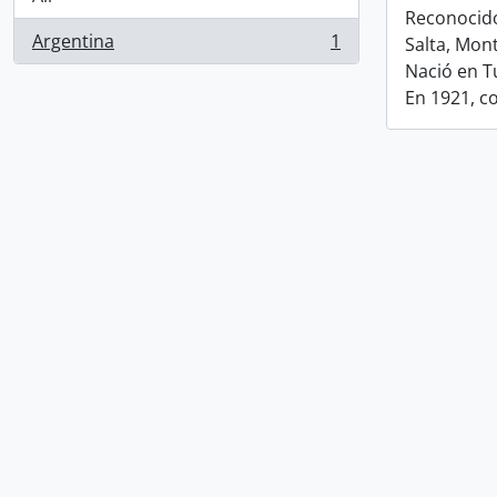
Reconocido
Argentina
1
Salta, Mon
, 1 results
Nació en T
En 1921, c