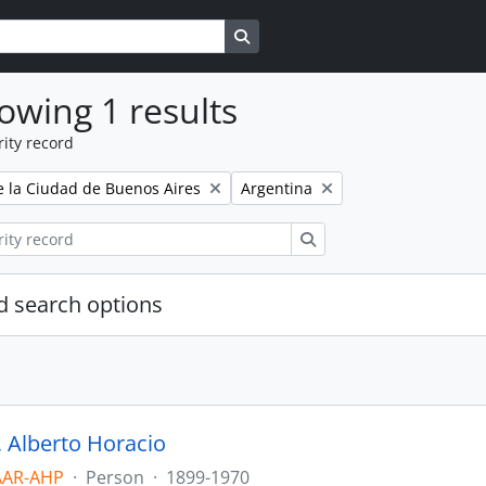
Search in browse page
owing 1 results
ity record
Remove filter:
e la Ciudad de Buenos Aires
Argentina
Search
 search options
, Alberto Horacio
AAR-AHP
·
Person
·
1899-1970