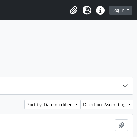
Log in
Clipboard
Language
Quick links
Sort by: Date modified
Direction: Ascending
Add t