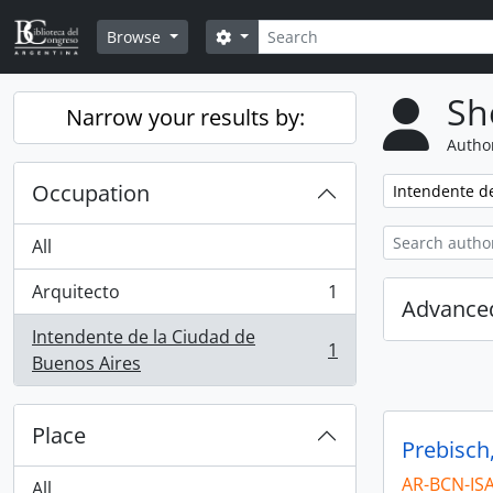
Skip to main content
Search
Search options
Browse
Sh
Narrow your results by:
Author
Occupation
Remove filter:
Intendente d
All
Arquitecto
1
, 1 results
Advanced
Intendente de la Ciudad de
1
, 1 results
Buenos Aires
Place
Prebisch
AR-BCN-IS
All