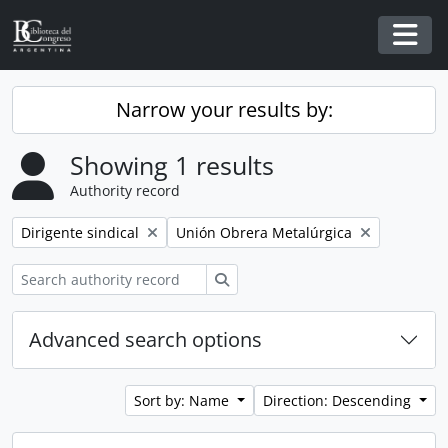
Skip to main content
Togg
Narrow your results by:
Showing 1 results
Authority record
Remove filter:
Remove filter:
Dirigente sindical
Unión Obrera Metalúrgica
Search
Advanced search options
Sort by: Name
Direction: Descending