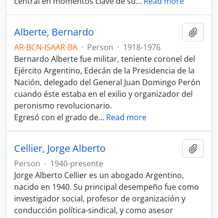
central en momentos clave de su
…
Read more
Alberte, Bernardo
Add t
AR-BCN-ISAAR-BA
·
Person
·
1918-1976
Bernardo Alberte fue militar, teniente coronel del
Ejército Argentino, Edecán de la Presidencia de la
Nación, delegado del General Juan Domingo Perón
cuando éste estaba en el exilio y organizador del
peronismo revolucionario.
Egresó con el grado de
…
Read more
Cellier, Jorge Alberto
Add t
Person
·
1940-presente
Jorge Alberto Cellier es un abogado Argentino,
nacido en 1940. Su principal desempeño fue como
investigador social, profesor de organización y
conducción política-sindical, y como asesor