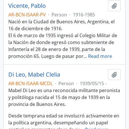
Vicente, Pablo
Add t
AR-BCN-ISAAR-PV
·
Person
·
1916-1985
Nació en la Ciudad de Buenos Aires, Argentina, el
16 de diciembre de 1916.
El 6 de marzo de 1935 ingresó al Colegio Militar de
la Nación de donde egresó como subteniente de
Infantería el 28 de enero de 1939, parte de la
promoción 65. Luego de pasar por
…
Read more
Di Leo, Mabel Clelia
Add t
AR-BCN-ISAAR-MCDL
·
Person
·
1939/05/15 -
Mabel Di Leo es una reconocida militante peronista
y politóloga nacida el 15 de mayo de 1939 en la
provincia de Buenos Aires.
Desde temprana edad se involucró activamente en
la política argentina, desempeñando un papel