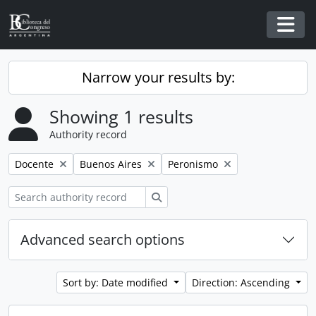
Skip to main content
Togg
Narrow your results by:
Showing 1 results
Authority record
Remove filter:
Remove filter:
Remove filter:
Docente
Buenos Aires
Peronismo
Search
Advanced search options
Sort by: Date modified
Direction: Ascending