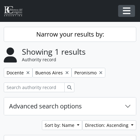
Skip to main content
Togg
Narrow your results by:
Showing 1 results
Authority record
Remove filter:
Remove filter:
Remove filter:
Docente
Buenos Aires
Peronismo
Search
Advanced search options
Sort by: Name
Direction: Ascending