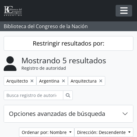
Skip to main content
Togg
Biblioteca del Congreso de la Nación
Restringir resultados por:
Mostrando 5 resultados
Registro de autoridad
Remove filter:
Remove filter:
Remove filter:
Arquitecto
Argentina
Arquitectura
Búsqueda
Opciones avanzadas de búsqueda
Ordenar por: Nombre
Dirección: Descendente