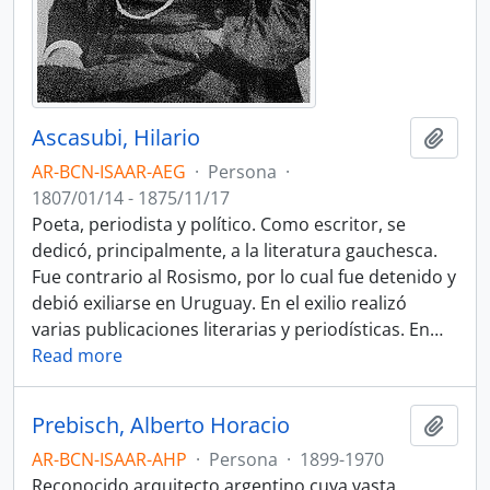
Ascasubi, Hilario
Añadi
AR-BCN-ISAAR-AEG
·
Persona
·
1807/01/14 - 1875/11/17
Poeta, periodista y político. Como escritor, se
dedicó, principalmente, a la literatura gauchesca.
Fue contrario al Rosismo, por lo cual fue detenido y
debió exiliarse en Uruguay. En el exilio realizó
varias publicaciones literarias y periodísticas. En
…
Read more
Prebisch, Alberto Horacio
Añadi
AR-BCN-ISAAR-AHP
·
Persona
·
1899-1970
Reconocido arquitecto argentino cuya vasta