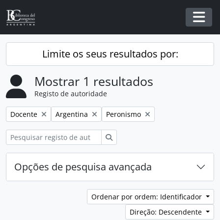
Skip to main content
Togg
Limite os seus resultados por:
Mostrar 1 resultados
Registo de autoridade
Remover filtro:
Remover filtro:
Remover filtro:
Docente
Argentina
Peronismo
Pesquisar
Opções de pesquisa avançada
Ordenar por ordem: Identificador
Direção: Descendente