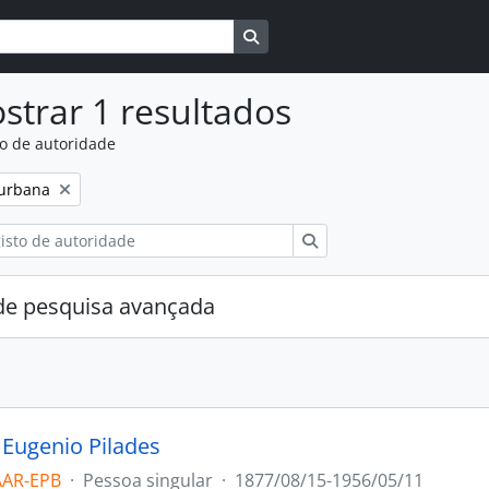
Busque na página de navegaçã
strar 1 resultados
to de autoridade
:
 urbana
Pesquisar
e pesquisa avançada
 Eugenio Pilades
AAR-EPB
·
Pessoa singular
·
1877/08/15-1956/05/11