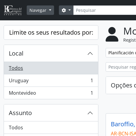
Skip to main content
Pesquisar
Opções de busca
Navegar
Mo
Limite os seus resultados por:
Regis
Local
Remover filtro
Planificación
Todos
Uruguay
1
, 1 resultados
Opções d
Montevideo
1
, 1 resultados
Assunto
Baroffio,
Todos
AR-BCN-IS