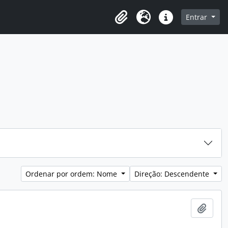
o
Entrar
Área de transferência
Idioma
Ligações rápidas
Ordenar por ordem: Nome
Direção: Descendente
Adici