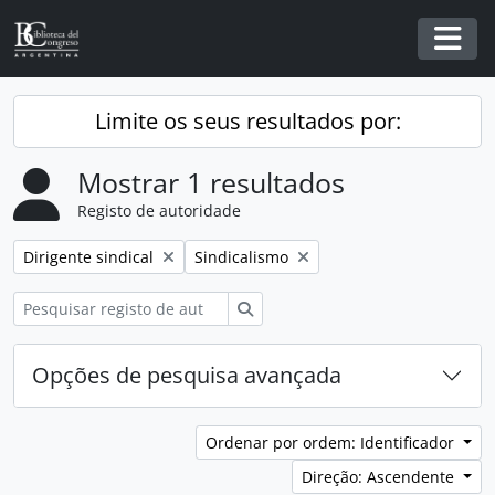
Skip to main content
Togg
Limite os seus resultados por:
Mostrar 1 resultados
Registo de autoridade
Remover filtro:
Remover filtro:
Dirigente sindical
Sindicalismo
Pesquisar
Opções de pesquisa avançada
Ordenar por ordem: Identificador
Direção: Ascendente