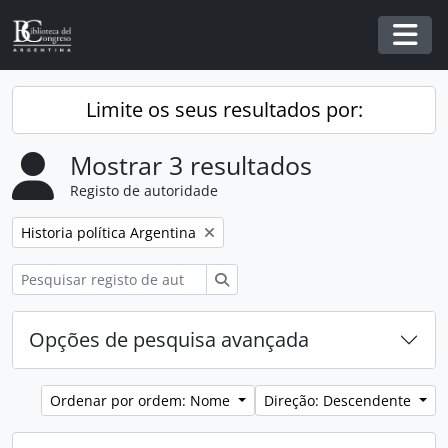
Skip to main content
Togg
Limite os seus resultados por:
Mostrar 3 resultados
Registo de autoridade
Remover filtro:
Historia política Argentina
Pesquisar
Opções de pesquisa avançada
Ordenar por ordem: Nome
Direção: Descendente