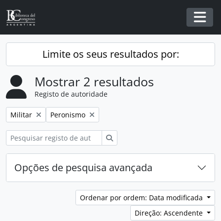
Skip to main content
Togg
Limite os seus resultados por:
Mostrar 2 resultados
Registo de autoridade
Remover filtro:
Remover filtro:
Militar
Peronismo
Pesquisar
Opções de pesquisa avançada
Ordenar por ordem: Data modificada
Direção: Ascendente