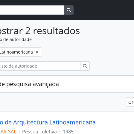
Busque na página de navegaçã
strar 2 resultados
to de autoridade
:
 Latinoamericana
Pesquisar
e pesquisa avançada
Or
o de Arquitectura Latinoamericana
AAR-SAL
·
Pessoa coletiva
·
1985 -