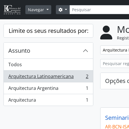
Skip to main content
Pesquisar
Opções de busca
Navegar
Mo
Limite os seus resultados por:
Regis
Assunto
Remover filtro
Arquitectura
Todos
Arquitectura Latinoamericana
2
, 2 resultados
Opções d
Arquitectura Argentina
1
, 1 resultados
Arquitectura
1
, 1 resultados
Seminari
AR-BCN-IS