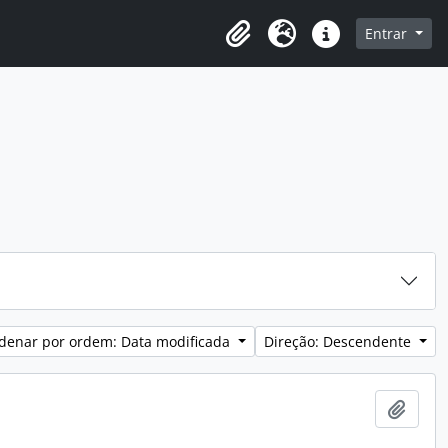
o
Entrar
Área de transferência
Idioma
Ligações rápidas
denar por ordem: Data modificada
Direção: Descendente
Adici