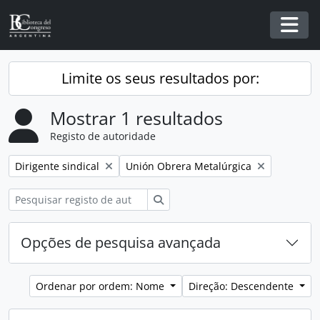
Skip to main content
Togg
Limite os seus resultados por:
Mostrar 1 resultados
Registo de autoridade
Remover filtro:
Remover filtro:
Dirigente sindical
Unión Obrera Metalúrgica
Pesquisar
Opções de pesquisa avançada
Ordenar por ordem: Nome
Direção: Descendente