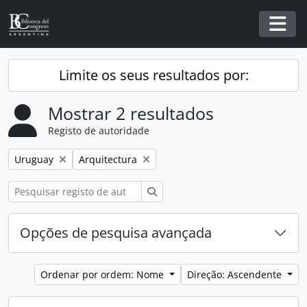
Skip to main content
Togg
Limite os seus resultados por:
Mostrar 2 resultados
Registo de autoridade
Remover filtro:
Remover filtro:
Uruguay
Arquitectura
Pesquisar
Opções de pesquisa avançada
Ordenar por ordem: Nome
Direção: Ascendente