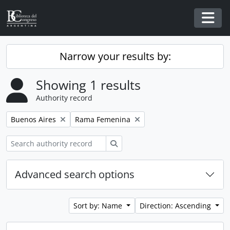
Skip to main content
Togg
Narrow your results by:
Showing 1 results
Authority record
Remove filter:
Remove filter:
Buenos Aires
Rama Femenina
Search
Advanced search options
Sort by: Name
Direction: Ascending