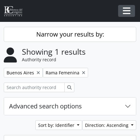
Skip to main content
Togg
Narrow your results by:
Showing 1 results
Authority record
Remove filter:
Remove filter:
Buenos Aires
Rama Femenina
Search
Advanced search options
Sort by: Identifier
Direction: Ascending