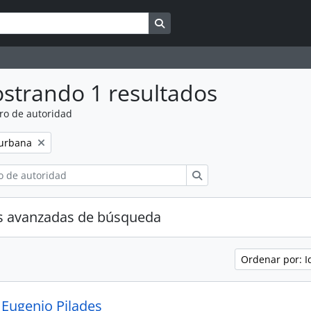
Search in browse page
strando 1 resultados
ro de autoridad
 urbana
Búsqueda
s avanzadas de búsqueda
Ordenar por: I
 Eugenio Pilades