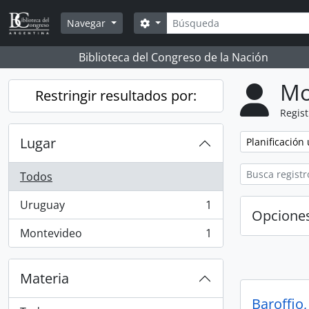
Skip to main content
Búsqueda
Search options
Navegar
Biblioteca del Congreso de la Nación
Mo
Restringir resultados por:
Regist
Lugar
Remove filter:
Planificación
Todos
Uruguay
1
, 1 resultados
Opcione
Montevideo
1
, 1 resultados
Materia
Baroffio,