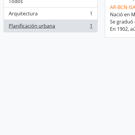
Todos
AR-BCN-IS
Arquitectura
1
Nació en M
, 1 resultados
Se graduó 
Planificación urbana
1
En 1902, a
, 1 resultados