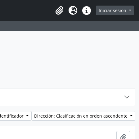
Iniciar sesión
Portapapeles
Idioma
Enlaces rápidos
dentificador
Dirección: Clasificación en orden ascendente
Añadi