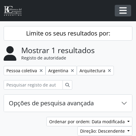
Skip to main content
Togg
Limite os seus resultados por:
Mostrar 1 resultados
Registo de autoridade
Remover filtro:
Remover filtro:
Remover filtro:
Pessoa coletiva
Argentina
Arquitectura
Pesquisar
Opções de pesquisa avançada
Ordenar por ordem: Data modificada
Direção: Descendente