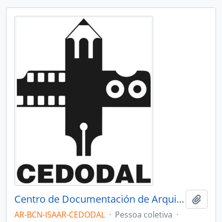
Centro de Documentación de Arquitectura Latinoamericana - CEDODAL
Adici
AR-BCN-ISAAR-CEDODAL
·
Pessoa coletiva
·