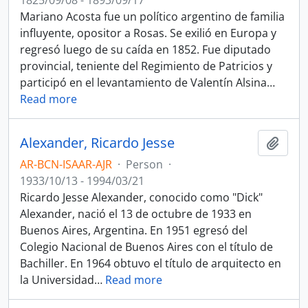
1825/09/08 - 1893/09/17
Mariano Acosta fue un político argentino de familia
influyente, opositor a Rosas. Se exilió en Europa y
regresó luego de su caída en 1852. Fue diputado
provincial, teniente del Regimiento de Patricios y
participó en el levantamiento de Valentín Alsina
…
Read more
Alexander, Ricardo Jesse
Add t
AR-BCN-ISAAR-AJR
·
Person
·
1933/10/13 - 1994/03/21
Ricardo Jesse Alexander, conocido como "Dick"
Alexander, nació el 13 de octubre de 1933 en
Buenos Aires, Argentina. En 1951 egresó del
Colegio Nacional de Buenos Aires con el título de
Bachiller. En 1964 obtuvo el título de arquitecto en
la Universidad
…
Read more