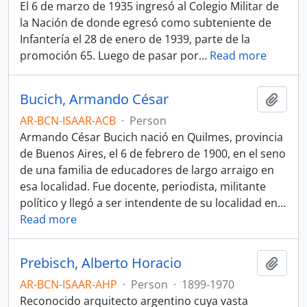
El 6 de marzo de 1935 ingresó al Colegio Militar de
la Nación de donde egresó como subteniente de
Infantería el 28 de enero de 1939, parte de la
promoción 65. Luego de pasar por
…
Read more
Bucich, Armando César
Add t
AR-BCN-ISAAR-ACB
·
Person
Armando César Bucich nació en Quilmes, provincia
de Buenos Aires, el 6 de febrero de 1900, en el seno
de una familia de educadores de largo arraigo en
esa localidad. Fue docente, periodista, militante
político y llegó a ser intendente de su localidad en
…
Read more
Prebisch, Alberto Horacio
Add t
AR-BCN-ISAAR-AHP
·
Person
·
1899-1970
Reconocido arquitecto argentino cuya vasta