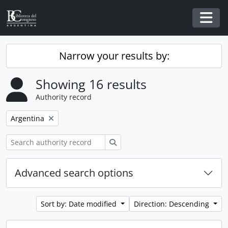
Skip to main content
Togg
Narrow your results by:
Showing 16 results
Authority record
Remove filter:
Argentina
Search
Advanced search options
Sort by: Date modified
Direction: Descending