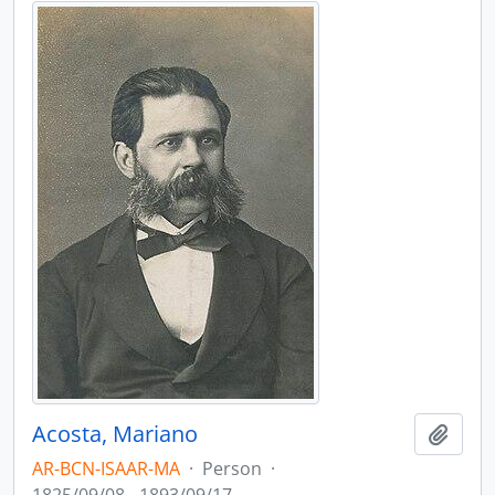
Acosta, Mariano
Add t
AR-BCN-ISAAR-MA
·
Person
·