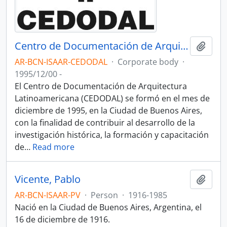
Centro de Documentación de Arquitectura Latinoamericana - CEDODAL
Add t
AR-BCN-ISAAR-CEDODAL
·
Corporate body
·
1995/12/00 -
El Centro de Documentación de Arquitectura
Latinoamericana (CEDODAL) se formó en el mes de
diciembre de 1995, en la Ciudad de Buenos Aires,
con la finalidad de contribuir al desarrollo de la
investigación histórica, la formación y capacitación
de
…
Read more
Vicente, Pablo
Add t
AR-BCN-ISAAR-PV
·
Person
·
1916-1985
Nació en la Ciudad de Buenos Aires, Argentina, el
16 de diciembre de 1916.