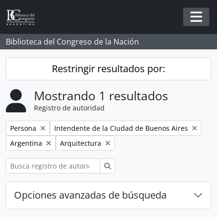
Skip to main content
Togg
Biblioteca del Congreso de la Nación
Restringir resultados por:
Mostrando 1 resultados
Registro de autoridad
Remove filter:
Remove filter:
Persona
Intendente de la Ciudad de Buenos Aires
Remove filter:
Remove filter:
Argentina
Arquitectura
Búsqueda
Opciones avanzadas de búsqueda