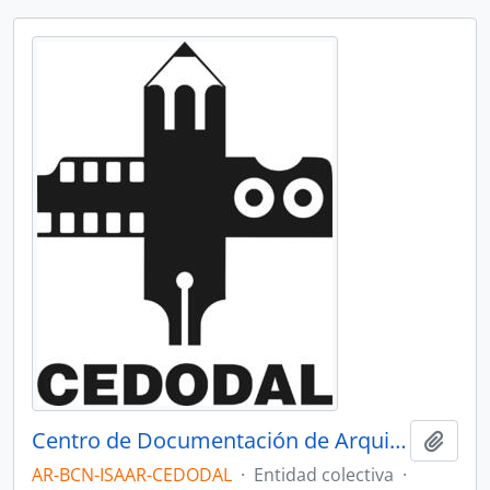
Centro de Documentación de Arquitectura Latinoamericana - CEDODAL
Añadi
AR-BCN-ISAAR-CEDODAL
·
Entidad colectiva
·