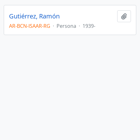
Gutiérrez, Ramón
Añadi
AR-BCN-ISAAR-RG
·
Persona
·
1939-