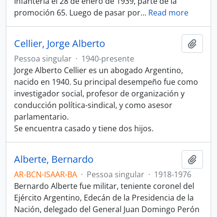
Infantería el 28 de enero de 1939, parte de la
promoción 65. Luego de pasar por
…
Read more
Cellier, Jorge Alberto
Adici
Pessoa singular
·
1940-presente
Jorge Alberto Cellier es un abogado Argentino,
nacido en 1940. Su principal desempeño fue como
investigador social, profesor de organización y
conducción política-sindical, y como asesor
parlamentario.
Se encuentra casado y tiene dos hijos.
Alberte, Bernardo
Adici
AR-BCN-ISAAR-BA
·
Pessoa singular
·
1918-1976
Bernardo Alberte fue militar, teniente coronel del
Ejército Argentino, Edecán de la Presidencia de la
Nación, delegado del General Juan Domingo Perón