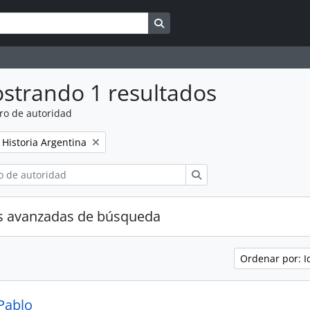
Search in browse page
strando 1 resultados
ro de autoridad
Remove filter:
Historia Argentina
Búsqueda
s avanzadas de búsqueda
Ordenar por: I
 Pablo