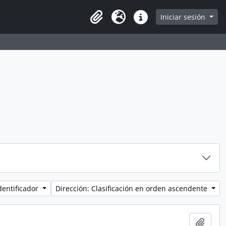
Iniciar sesión
Portapapeles
Idioma
Enlaces rápidos
dentificador
Dirección: Clasificación en orden ascendente
Añadi