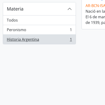
AR-BCN-IS
Materia
Nació en l
El 6 de ma
Todos
de 1939, p
Peronismo
1
, 1 resultados
Historia Argentina
1
, 1 resultados