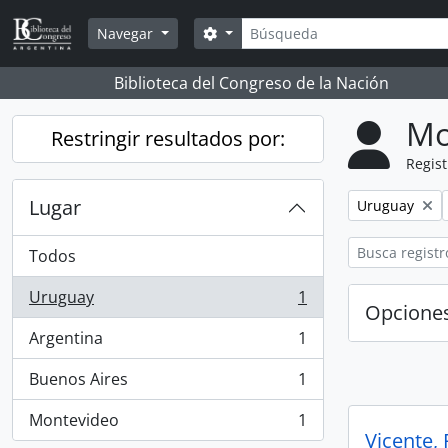
Skip to main content
Búsqueda
Search options
Navegar
Biblioteca del Congreso de la Nación
Mo
Restringir resultados por:
Regist
Lugar
Remove filter:
Uruguay
Todos
Uruguay
1
, 1 resultados
Opcione
Argentina
1
, 1 resultados
Buenos Aires
1
, 1 resultados
Montevideo
1
, 1 resultados
Vicente,