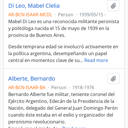
Di Leo, Mabel Clelia
Add t
AR-BCN-ISAAR-MCDL
·
Person
·
1939/05/15 -
Mabel Di Leo es una reconocida militante peronista
y politóloga nacida el 15 de mayo de 1939 en la
provincia de Buenos Aires.
Desde temprana edad se involucró activamente en
la política argentina, desempeñando un papel
central en momentos clave de su
…
Read more
Alberte, Bernardo
Add t
AR-BCN-ISAAR-BA
·
Person
·
1918-1976
Bernardo Alberte fue militar, teniente coronel del
Ejército Argentino, Edecán de la Presidencia de la
Nación, delegado del General Juan Domingo Perón
cuando éste estaba en el exilio y organizador del
peronismo revolucionario.