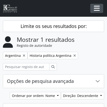
Skip to main content
Togg
Limite os seus resultados por:
Mostrar 1 resultados
Registo de autoridade
Remover filtro:
Remover filtro:
Argentina
Historia política Argentina
Pesquisar
Opções de pesquisa avançada
Ordenar por ordem: Nome
Direção: Descendente