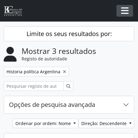
Skip to main content
Togg
Limite os seus resultados por:
Mostrar 3 resultados
Registo de autoridade
Remover filtro:
Historia política Argentina
Pesquisar
Opções de pesquisa avançada
Ordenar por ordem: Nome
Direção: Descendente