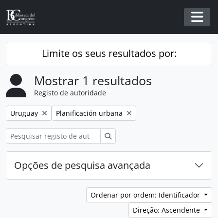
Skip to main content
Togg
Limite os seus resultados por:
Mostrar 1 resultados
Registo de autoridade
Remover filtro:
Remover filtro:
Uruguay
Planificación urbana
Pesquisar
Opções de pesquisa avançada
Ordenar por ordem: Identificador
Direção: Ascendente