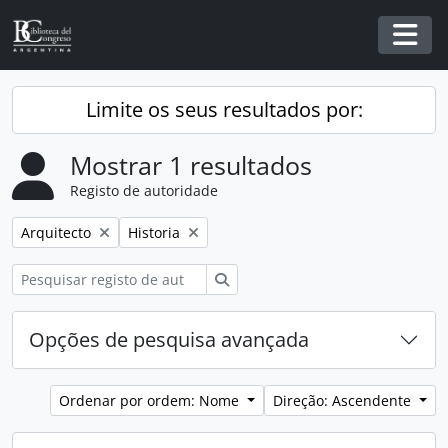
Skip to main content
Togg
Limite os seus resultados por:
Mostrar 1 resultados
Registo de autoridade
Remover filtro:
Remover filtro:
Arquitecto
Historia
Pesquisar
Opções de pesquisa avançada
Ordenar por ordem: Nome
Direção: Ascendente