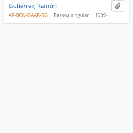
Gutiérrez, Ramón
Adici
AR-BCN-ISAAR-RG
·
Pessoa singular
·
1939-