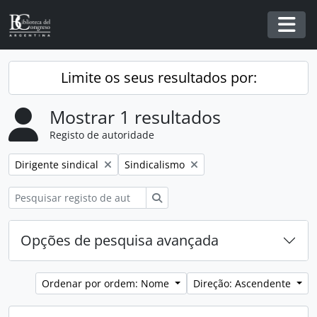
Skip to main content
Togg
Limite os seus resultados por:
Mostrar 1 resultados
Registo de autoridade
Remover filtro:
Remover filtro:
Dirigente sindical
Sindicalismo
Pesquisar
Opções de pesquisa avançada
Ordenar por ordem: Nome
Direção: Ascendente