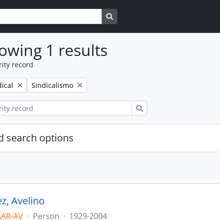
Search in browse page
owing 1 results
ity record
Remove filter:
dical
Sindicalismo
Search
 search options
z, Avelino
AAR-AV
·
Person
·
1929-2004