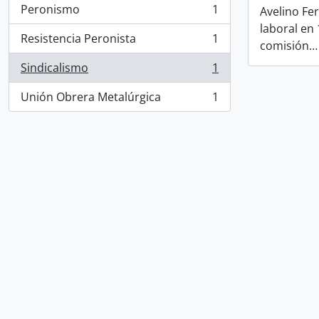
Peronismo
1
Avelino Fer
, 1 results
laboral en
Resistencia Peronista
1
comisión
, 1 results
Sindicalismo
1
, 1 results
Unión Obrera Metalúrgica
1
, 1 results