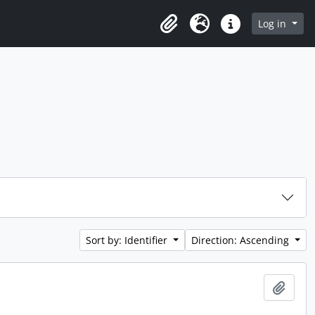
Log in
Clipboard
Language
Quick links
Sort by: Identifier
Direction: Ascending
Add t