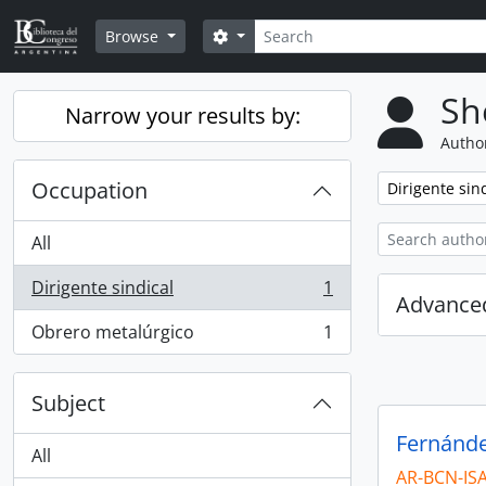
Skip to main content
Search
Search options
Browse
Sh
Narrow your results by:
Author
Occupation
Remove filter:
Dirigente sin
All
Dirigente sindical
1
, 1 results
Advanced
Obrero metalúrgico
1
, 1 results
Subject
Fernánde
All
AR-BCN-IS