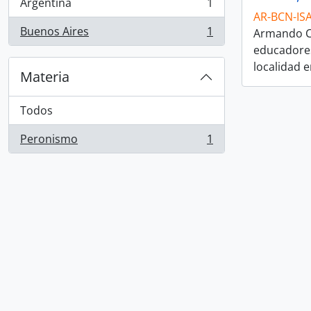
Argentina
1
, 1 resultados
AR-BCN-IS
Buenos Aires
1
Armando Cé
, 1 resultados
educadores 
localidad 
Materia
Todos
Peronismo
1
, 1 resultados