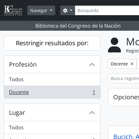
Skip to main content
Búsqueda
Search options
Navegar
Biblioteca del Congreso de la Nación
Mo
Restringir resultados por:
Regist
Profesión
Remove filter:
Docente
Todos
Docente
1
, 1 resultados
Opcione
Lugar
Todos
Bucich, 