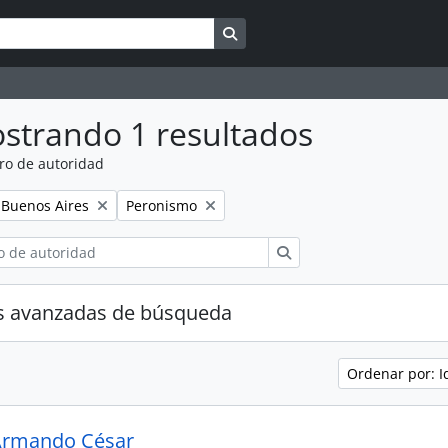
Search in browse page
strando 1 resultados
ro de autoridad
Remove filter:
Remove filter:
Buenos Aires
Peronismo
Búsqueda
s avanzadas de búsqueda
Ordenar por: I
Armando César