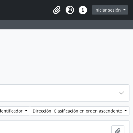
Iniciar sesión
Portapapeles
Idioma
Enlaces rápidos
dentificador
Dirección: Clasificación en orden ascendente
Añadi