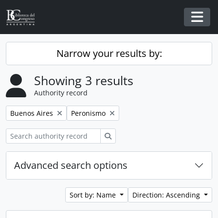
Skip to main content
Togg
Narrow your results by:
Showing 3 results
Authority record
Remove filter:
Remove filter:
Buenos Aires
Peronismo
Search
Advanced search options
Sort by: Name
Direction: Ascending